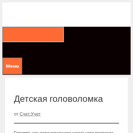
Перейти
к
содержимому
Меню
Детская головоломка
от
Счет:Учет
Говорят, что дети младшего школьного возраста