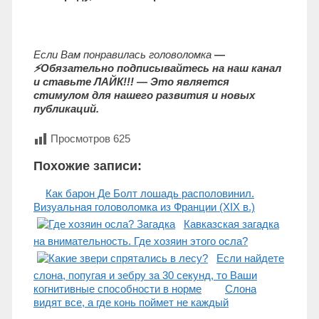
Если Вам понравилась головоломка
—
⚡Обязательно подписывайтесь на наш канал
и ставьте ЛАЙК!!! — Это является
стимулом для нашего развития и новых
публикаций.
Просмотров
625
Похожие записи:
Как барон Де Болт лошадь располовинил.
Визуальная головоломка из Франции (XIX в.)
Кавказская загадка
на внимательность. Где хозяин этого осла?
Если найдете
слона, попугая и зебру за 30 секунд, то Ваши
когнитивные способности в норме
Слона
видят все, а где конь поймет не каждый