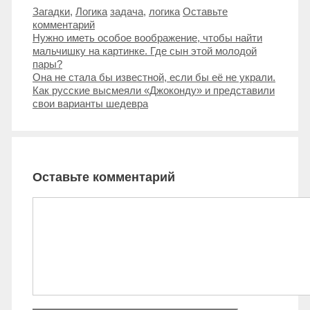
Рубрики
Метки
Загадки
,
Логика
задача
,
логика
Оставьте
комментарий
Навигация
Нужно иметь особое воображение, чтобы найти
записи
мальчишку на картинке. Где сын этой молодой
пары?
Она не стала бы известной, если бы её не украли.
Как русские высмеяли «Джоконду» и представили
свои варианты шедевра
Оставьте комментарий
Комментарий