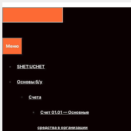
Перейти
к
содержимому
Меню
SHET:UCHET
Основы б/у
Счета
Счет 01.01 — Основные
средства в организации