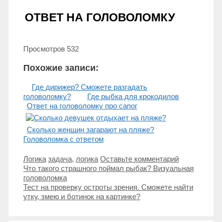
ОТВЕТ НА ГОЛОВОЛОМКУ
Просмотров
532
Похожие записи:
Где дирижер? Сможете разгадать
головоломку?
Где рыбка для крокодилов
Ответ на головоломку про сапог
Сколько женщин загарают на пляже?
Головоломка с ответом
Рубрики
Метки
Логика
задача
,
логика
Оставьте комментарий
Навигация
Что такого страшного поймал рыбак? Визуальная
записи
головоломка
Тест на проверку остроты зрения. Сможете найти
утку, змею и ботинок на картинке?