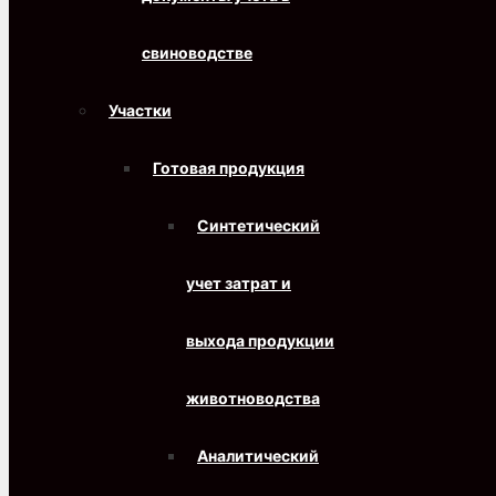
свиноводстве
Участки
Готовая продукция
Синтетический
учет затрат и
выхода продукции
животноводства
Аналитический