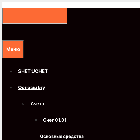
Перейти
к
содержимому
Меню
SHET:UCHET
Основы б/у
Счета
Счет 01.01 —
Основные средства