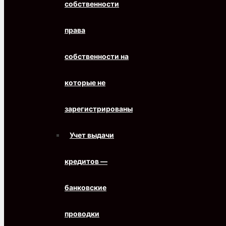
собственности
права
собственности на
которые не
зарегистрированы
Учет выдачи
кредитов —
банковские
проводки