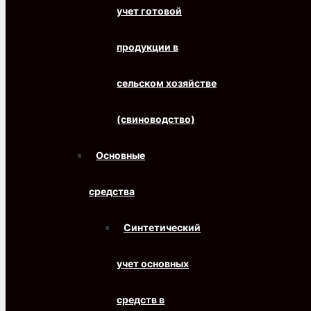
учет готовой
продукции в
сельском хозяйстве
(свиноводство)
Основные
средства
Синтетический
учет основных
средств в