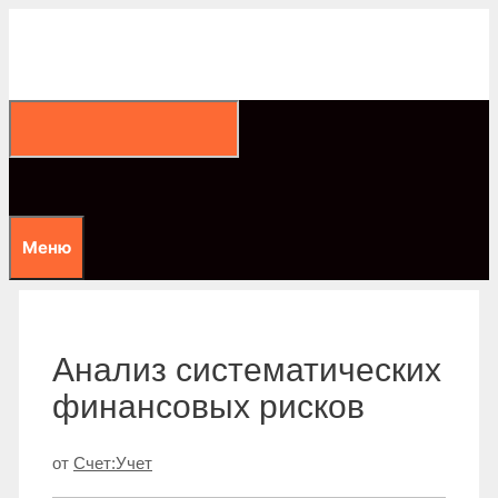
Перейти
к
содержимому
Меню
Анализ систематических
финансовых рисков
от
Счет:Учет