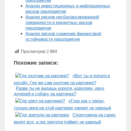
предприятия
Анализ инвестиционных и инфляционных
рисков предприятия
Анализ рисков несбалансированной
ликвидности и кредитных рисков
предприятия
Анализ рисков снижения финансовой
устойчивости предприятия
Просмотров
2 864
Похожие записи:
«Вот ты и попался
косой». Где же сам охотник на картинке?
Разве ты не видишь короля, королеву, двух
дочерей и собаку на картинке?
«Глаз как у орла»,
только орла на этой картинке увидит не каждый
Спортсмена на санях
видят все, а где зрители поймет не каждый